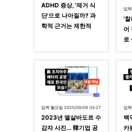
ADHD 증상, '제거 식
입력 
단'으로 나아질까? 과
'
학적 근거는 제한적
어 
로
이미지
이미지
입력 월요일 2025/09/09 04:27
입력 
2023년 엘살바도르 수
백
감자 사진... 韓기업 공
카