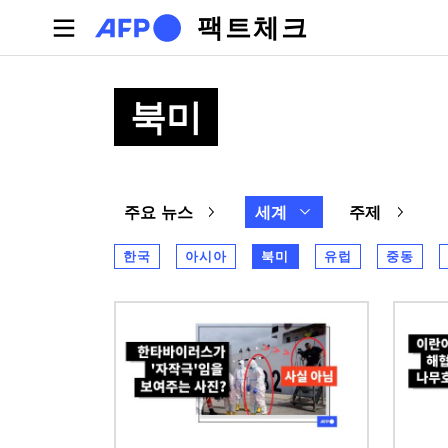
주요 콘텐츠로 건너뛰기
팩트체크
북미
주요 뉴스
세계
주제
한국
아시아
북미
유럽
중동
이미지
이미지