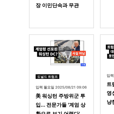
장 이민단속과 무관
이미지
이미지
입력 
도널드 트럼프
트
입력 월요일 2025/08/21 09:06
영상
美 워싱턴 주방위군 투
냥
입... 전문가들 '계엄 상
황으로 보기 어렵다'