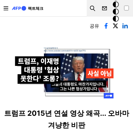
주요 콘텐츠로 건너뛰기
크
팩트체크
Search
모
기본탭
드
공유
트럼프 2015년 연설 영상 왜곡... 오바마
겨냥한 비판