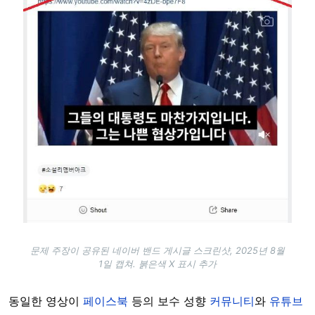
문제 주장이 공유된 네이버 밴드 게시글 스크린샷, 2025년 8월
1일 캡쳐. 붉은색 X 표시 추가
동일한 영상이
페이스북
등의 보수 성향
커뮤니티
와
유튜브