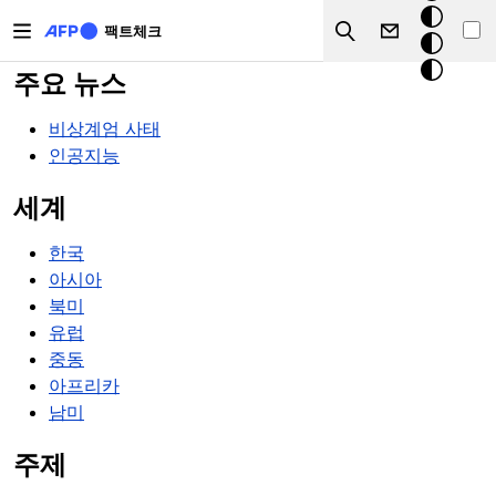
주요 콘텐츠로 건너뛰기
크
팩트체크
Search
모
드
주요 뉴스
비상계엄 사태
인공지능
세계
한국
아시아
북미
유럽
중동
아프리카
남미
주제