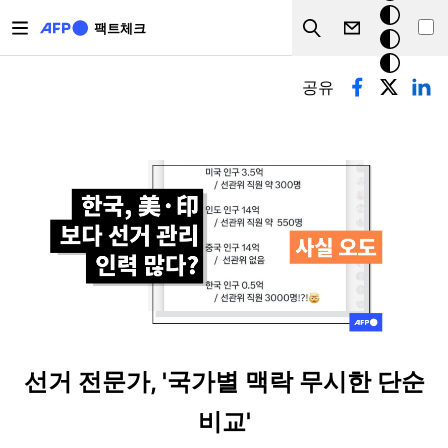
주요 콘텐츠로 건너뛰기
크
팩트체크
Search
모
기본탭
드
공유
선거 전문가, '국가별 맥락 무시한 단순
비교'