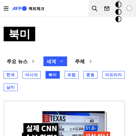
주요 콘텐츠로 건너뛰기
크
팩트체크
Search
모
드
북미
주요 뉴스
세계
주제
한국
아시아
북미
유럽
중동
아프리카
남미
이미지