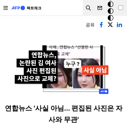
주요 콘텐츠로 건너뛰기
크
팩트체크
Search
모
기본탭
드
공유
연합뉴스 '사실 아님... 편집된 사진은 자
사와 무관'