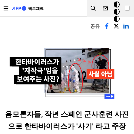
주요 콘텐츠로 건너뛰기
크
팩트체크
Search
모
기본탭
드
공유
음모론자들, 작년 스페인 군사훈련 사진
으로 한타바이러스가 '사기' 라고 주장