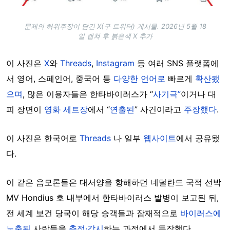
문제의 허위주장이 담긴 X(구 트위터) 게시물. 2026년 5월 18
일 캡쳐 후 붉은색 X 추가
이 사진은
X
와
Threads
,
Instagram
등 여러 SNS 플랫폼에
서 영어, 스페인어, 중국어 등
다양한 언어로
빠르게
확산됐
으며
, 많은 이용자들은 한타바이러스가 “
사기극”
이거나 대
피 장면이
영화 세트장
에서 “
연출된
” 사건이라고
주장했다
.
이 사진은 한국어로
Threads
나 일부
웹사이트
에서 공유됐
다.
이 같은 음모론들은 대서양을 항해하던 네덜란드 국적 선박
MV Hondius 호 내부에서 한타바이러스 발병이 보고된 뒤,
전 세계 보건 당국이 해당 승객들과 잠재적으로
바이러스에
노출된
사람들을
추적·감시
하는 과정에서 등장했다.