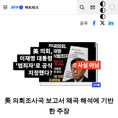
주요 콘텐츠로 건너뛰기
크
팩트체크
Search
모
기본탭
드
공유
美 의회조사국 보고서 왜곡 해석에 기반
한 주장