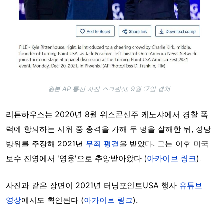
원본 AP 통신 사진 스크린샷, 9월 17일 캡쳐
리튼하우스는 2020년 8월 위스콘신주 케노샤에서 경찰 폭
력에 항의하는 시위 중 총격을 가해 두 명을 살해한 뒤, 정당
방위를 주장해 2021년
무죄 평결
을 받았다. 그는 이후 미국
보수 진영에서 '영웅'으로 추앙받아왔다 (
아카이브 링크
).
사진과 같은 장면이 2021년 터닝포인트USA 행사
유튜브
영상
에서도 확인된다 (
아카이브 링크
).