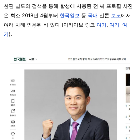
한편 별도의 검색을 통해 합성에 사용된 전 씨 프로필 사진
은 최소 2018년 4월부터
한국일보
등
국내
언론
보도
에서
여러 차례 인용된 바 있다 (아카이브 링크
여기
,
여기
,
여
기
).
Image