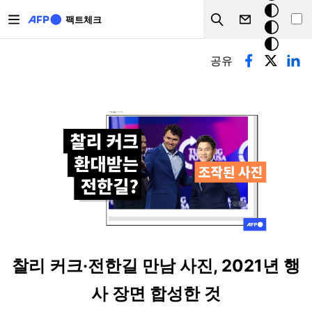
주요 콘텐츠로 건너뛰기
크
팩트체크
Search
모
기본탭
드
공유
찰리 커크·전한길 만남 사진, 2021년 행
사 장면 합성한 것