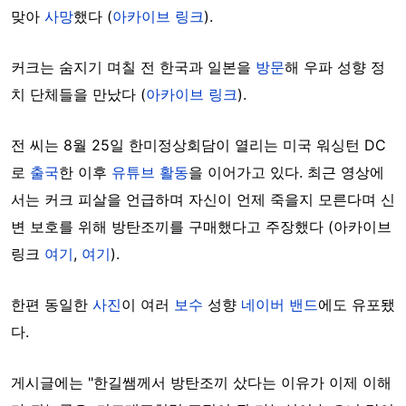
맞아
사망
했다 (
아카이브 링크
).
커크는 숨지기 며칠 전
한국과 일본을
방문
해 우파 성향 정
치 단체들을 만났다 (
아카이브 링크
).
전 씨는 8월 25일 한미정상회담이 열리는 미국 워싱턴 DC
로
출국
한 이후
유튜브 활동
을 이어가고 있다. 최근 영상에
서는 커크 피살을 언급하며 자신이 언제 죽을지 모른다며 신
변 보호를 위해 방탄조끼를 구매했다고 주장했다 (아카이브
링크
여기
,
여기
).
한편 동일한
사진
이 여러
보수
성향
네이버 밴드
에도 유포됐
다.
게시글에는 "한길쌤께서 방탄조끼 샀다는 이유가 이제 이해