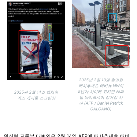
Image
2025년 2월 13일 촬영한
매사추세츠 애비뉴 NW와
5번가 사이에 위치한 캐피
2025년 2월 14일 캡처한
털 바이크셰어 정거장 사
엑스 게시물 스크린샷
진 (AFP / Daniel Patrick
GALGANO)
워싱턴 교통부 대변인은 2월 14일 AFP에 매사추세츠 애비