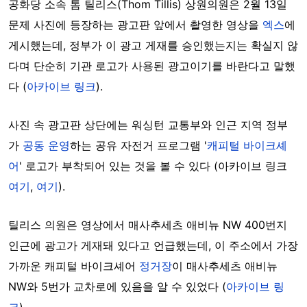
공화당 소속 톰 틸리스(Thom Tillis) 상원의원은 2월 13일
문제 사진에 등장하는
광고판 앞에서 촬영한 영상을
엑스
에
게시했는데,
정부가 이 광고 게재를 승인했는지는 확실지 않
다며 단순히 기관 로고가 사용된 광고이기를 바란다고 말했
다 (
아카이브 링크
).
사진 속 광고판 상단에는 워싱턴 교통부와 인근 지역 정부
가
공동 운영
하는 공유 자전거 프로그램 '
캐피털 바이크셰
어
' 로고가 부착되어 있는 것을 볼 수 있다 (아카이브 링크
여기
,
여기
).
틸리스 의원은 영상에서 매사추세츠 애비뉴 NW 400번지
인근에 광고가 게재돼 있다고 언급했는데, 이 주소에서 가장
가까운 캐피털 바이크셰어
정거장
이
매사추세츠 애비뉴
NW와 5번가 교차로에 있음을 알 수 있었다 (
아카이브 링
크
).