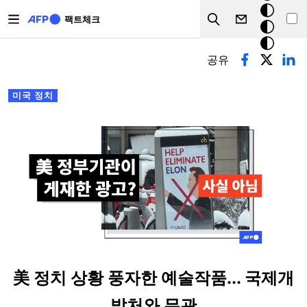
주요 콘텐츠로 건너뛰기
크
팩트체크
Search
모
기본탭
드
공유
미국 정치
美 정치 상황 풍자한 예술작품... 국제개
발처와 무관