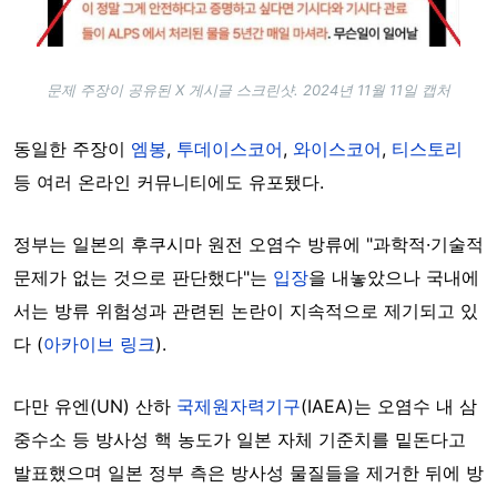
문제 주장이 공유된 X 게시글 스크린샷. 2024년 11월 11일 캡처
동일한 주장이
엠봉
,
투데이스코어
,
와이스코어
,
티스토리
등 여러 온라인 커뮤니티에도 유포됐다.
정부는 일본의 후쿠시마 원전 오염수 방류에 "과학적·기술적
문제가 없는 것으로 판단했다"는
입장
을 내놓았으나 국내에
서는 방류 위험성과 관련된 논란이 지속적으로 제기되고 있
다 (
아카이브 링크
).
다만 유엔(UN) 산하
국제원자력기구
(IAEA)는 오염수 내 삼
중수소 등 방사성 핵 농도가 일본 자체 기준치를 밑돈다고
발표했으며 일본 정부 측은 방사성 물질들을 제거한 뒤에 방