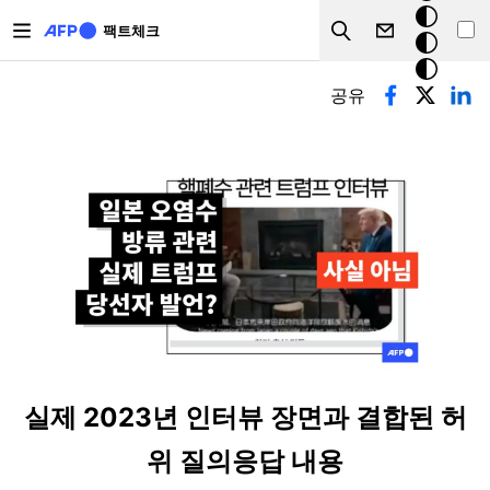
주요 콘텐츠로 건너뛰기
크
팩트체크
Search
모
기본탭
드
공유
실제 2023년 인터뷰 장면과 결합된 허
위 질의응답 내용