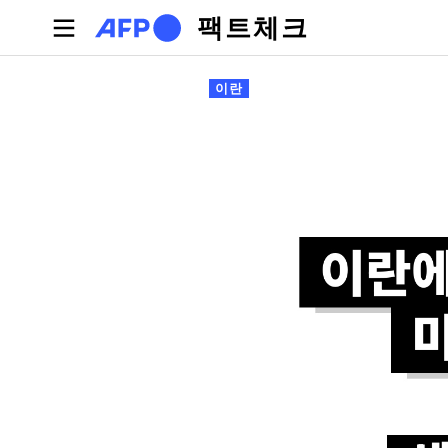
주요 콘텐츠로 건너뛰기
팩트체크
기본탭
이란