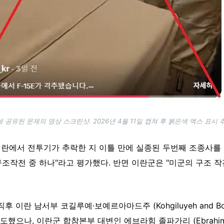
 공유된 문제의 영상 스크린샷. 2026년 4월 11일 캡쳐 후 붉은색 엑스 표시 
 이란에서 전투기가 추락한 지 이틀 만에 실종된 두번째 조종사를
구조작전 중 하나"라고 평가했다. 반면 이란군은 "미군의 구조 작
이란 남서부 코길루예·보예르아마드주 (Kohgiluyeh and Boyer
나, 이란군 합참본부 대변인 에브라힘 졸파가리 (Ebrahim Zol