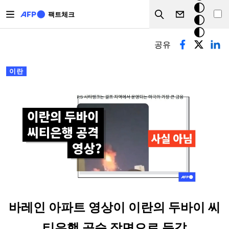
주요 콘텐츠로 건너뛰기
크
팩트체크
Search
모
기본탭
드
공유
이란
바레인 아파트 영상이 이란의 두바이 씨
티은행 공습 장면으로 둔갑