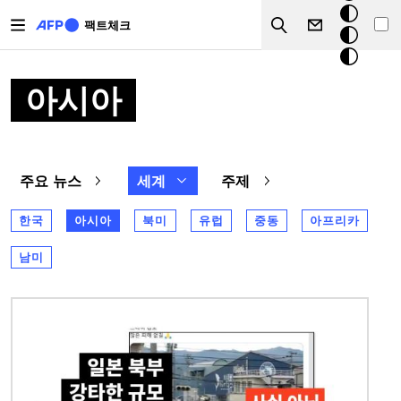
주요 콘텐츠로 건너뛰기
크
팩트체크
Search
모
드
아시아
주요 뉴스
세계
주제
한국
아시아
북미
유럽
중동
아프리카
남미
이미지