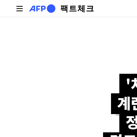
주요 콘텐츠로 건너뛰기
팩트체크
기본탭