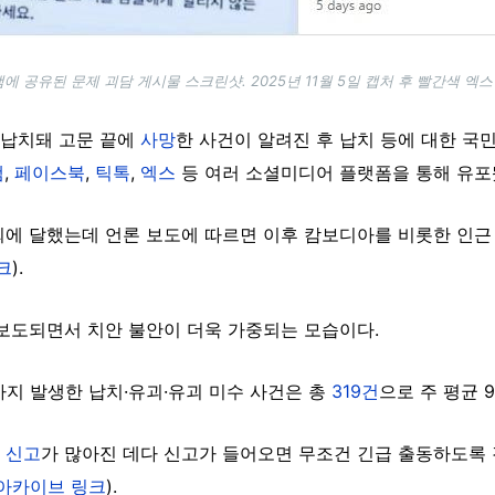
 공유된 문제 괴담 게시물 스크린샷. 2025년 11월 5일 캡처 후 빨간색 엑스
 납치돼 고문 끝에
사망
한 사건이 알려진 후 납치 등에 대한 
램
,
페이스북
,
틱톡
,
엑스
등 여러 소셜미디어 플랫폼을 통해 유포
회에 달했는데 언론 보도에 따르면 이후 캄보디아를 비롯한 인근
크
).
보도되면서 치안 불안이 더욱 가중되는 모습이다.
까지 발생한 납치·유괴·유괴 미수 사건은 총
319건
으로 주 평균 
 신고
가 많아진 데다 신고가 들어오면 무조건 긴급 출동하도록 
아카이브 링크
).