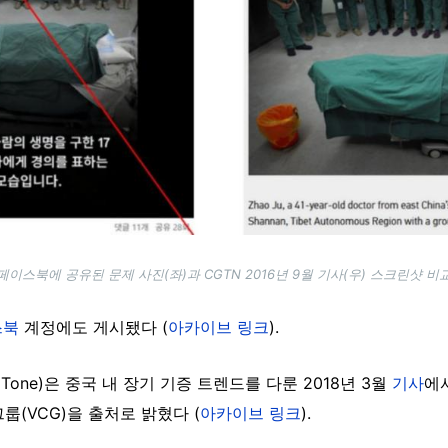
페이스북에 공유된 문제 사진(좌)과 CGTN 2016년 9월 기사(우) 스크린샷 비
스북
계정에도 게시됐다 (
아카이브 링크
).
 Tone)은 중국 내 장기 기증 트렌드를 다룬 2018년 3월
기사
에
(VCG)을 출처로 밝혔다 (
아카이브 링크
).