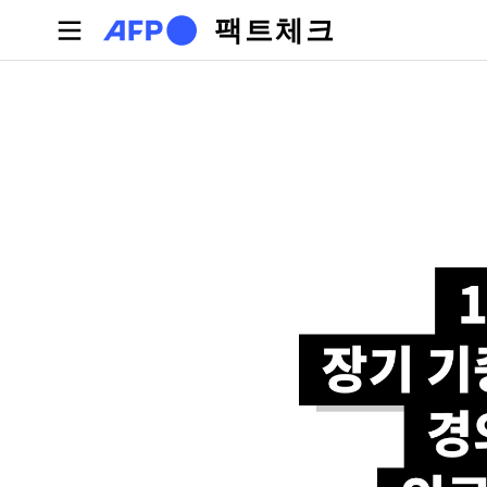
주요 콘텐츠로 건너뛰기
팩트체크
기본탭