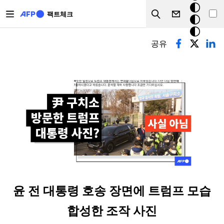
주요 콘텐츠로 건너뛰기
크
팩트체크
Search
모
기본탭
드
공유
윤 전 대통령 호송 장면에 트럼프 모습
합성한 조작 사진