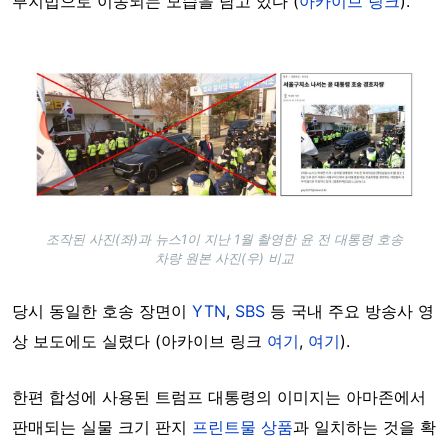
부지법으로 이송되는 모습을 담고 있다 (
아카이브 링크
).
Image
조작된 사진(좌)과 뉴스1이 지난 1월 촬영한 윤 전 대통령 호송
차량 원본 사진(우) 비교
당시 동일한 호송 장면이
YTN
,
SBS
등 국내 주요 방송사 영
상 보도에도 실렸다 (아카이브 링크
여기
,
여기
).
한편 합성에 사용된 트럼프 대통령의 이미지는 아마존에서
판매되는 실물 크기 판지
프린트물 상품
과 일치하는 것을 확