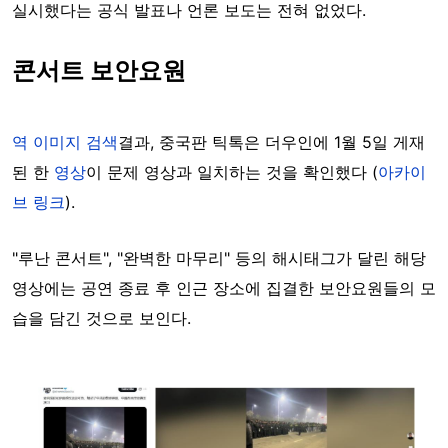
실시했다는 공식 발표나 언론 보도는 전혀 없었다.
콘서트 보안요원
역 이미지 검색
결과, 중국판 틱톡은 더우인에 1월 5일 게재
된 한
영상
이 문제 영상과 일치하는 것을 확인했다 (
아카이
브 링크
).
"루난 콘서트", "완벽한 마무리" 등의 해시태그가 달린 해당
영상에는 공연 종료 후 인근 장소에 집결한 보안요원들의 모
습을 담긴 것으로 보인다.
Image