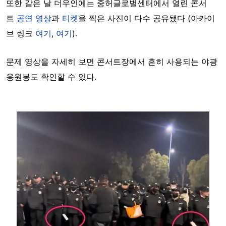
또한 같은 날 더우인에는 중허글로벌센터에서 열린 콘서
트
공연 영상
과
티켓
을 찍은 사진이 다수 공유됐다 (아카이
브 링크
여기
,
여기
).
문제 영상을 자세히 보면 콘서트장에서 흔히 사용되는 야광
응원봉도 확인할 수 있다.
Image