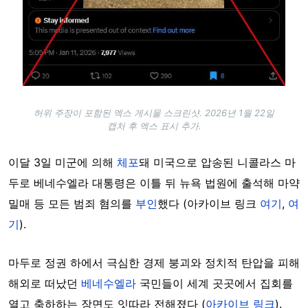
허위 주장이 포함된 엑스 게시물 스크린샷. 2026년 1월 22일
캡처 후 엑스 표시 추가.
이달 3일 미군에 의해
체포
돼 미국으로 압송된 니콜라스 마
두로 베네수엘라 대통령은 이틀 뒤 뉴욕 법원에 출석해 마약
밀매 등 모든 범죄 혐의를
부인
했다 (아카이브 링크
여기
,
여
기
).
마두로 정권 하에서 극심한 경제 붕괴와 정치적 탄압을 피해
해외로 떠났던
베네수엘라
국민들이 세계 곳곳에서 집회를
열고 축하하는 장면도 잇따라 전해졌다 (
아카이브 링크
).