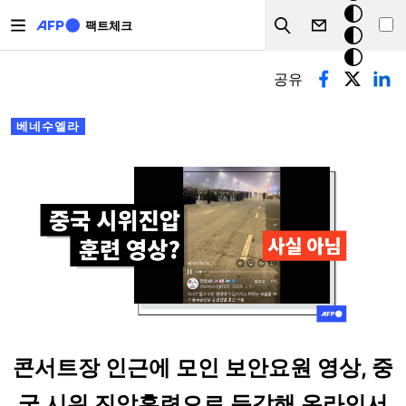
주요 콘텐츠로 건너뛰기
크
팩트체크
Search
모
기본탭
드
공유
베네수엘라
콘서트장 인근에 모인 보안요원 영상, 중
국 시위 진압훈련으로 둔갑해 온라인서