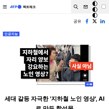
주요 콘텐츠로 건너뛰기
크
팩트체크
Search
모
기본탭
드
공유
인공지능
세대 갈등 자극한 '지하철 노인 영상', AI
로 만든 합성물