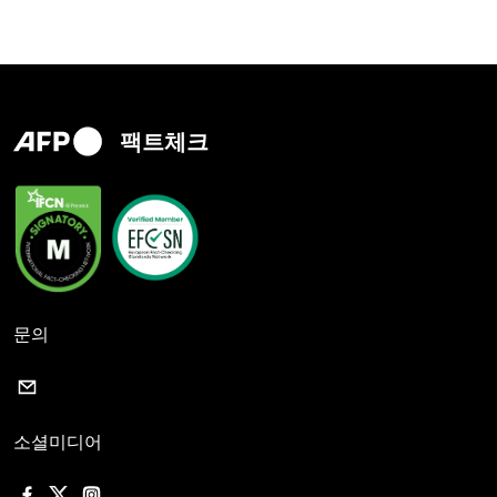
팩트체크
문의
소셜미디어