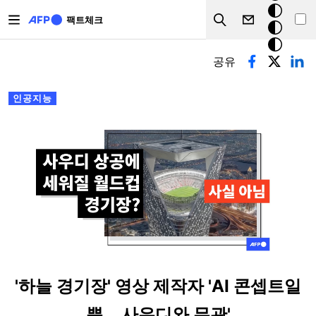
주요 콘텐츠로 건너뛰기
크
팩트체크
Search
모
기본탭
드
공유
인공지능
'하늘 경기장' 영상 제작자 'AI 콘셉트일
뿐... 사우디와 무관'