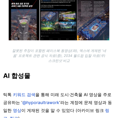
잘못된 주장이 포함된 페이스북 동영상(좌), 엑스에 게재된 '네
옴' 프로젝트 관련 공식 자료(중), 2034 월드컵 입찰 자료(우)
스크린샷 비교
AI 합성물
틱톡
키워드 검색
을 통해 미래 도시·건축물 AI 영상을 주로
공유하는 '
@hyporaultrawork
'라는 계정에 문제 영상과 동
일한
영상
이 게재된 것을 알 수 있었다 (아카이브 링크
링