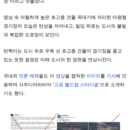
정"이라고 덧붙였다.
영상 속 아찔하게 높은 초고층 건물 꼭대기에 자리한 타원형
경기장의 모습은 탄성을 자아내고, 빌딩 뒤로는 도시의 불빛
과 복잡한 도로망이 보인다.
반짝이는 도시 위로 우뚝 선 초고층 건물이 경기장을 품고
있는 듯한 광경은 미래 도시의 한 장면을 연상시킨다.
국내외
언론 매체
들도 이
영상
을 캡처한
이미지
를
기사
에 인
용하며 사우디아라비아 '
고공 월드컵 스타디움
'으로 소개하
기도 했다.
Image