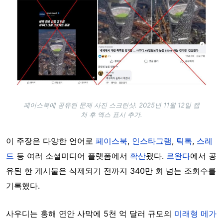
페이스북에 공유된 문제 사진 스크린샷. 2025년 11월 12일 캡
처 후 엑스 표시 추가.
이 주장은 다양한 언어로
페이스북
,
인스타그램
,
틱톡
,
스레
드
등 여러 소셜미디어 플랫폼에서
확산
됐다.
르완다
에서 공
유된 한 게시물은 삭제되기 전까지 340만 회 넘는 조회수를
기록했다.
사우디는 홍해 연안 사막에 5천 억 달러 규모의
미래형 메가