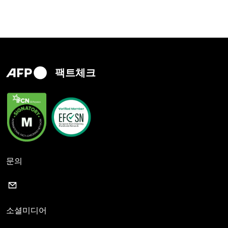
팩트체크
문의
소셜미디어