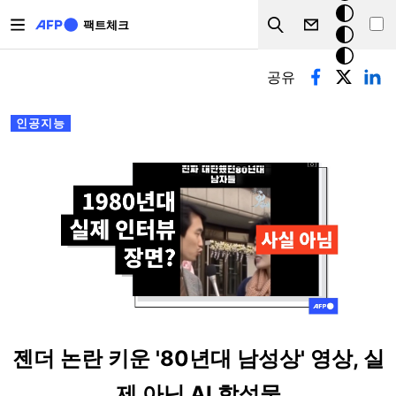
주요 콘텐츠로 건너뛰기
크
팩트체크
Search
모
기본탭
드
공유
인공지능
젠더 논란 키운 '80년대 남성상' 영상, 실
제 아닌 AI 합성물