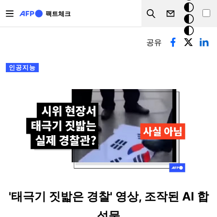
주요 콘텐츠로 건너뛰기
크
팩트체크
Search
모
기본탭
드
공유
인공지능
'태극기 짓밟은 경찰' 영상, 조작된 AI 합
성물