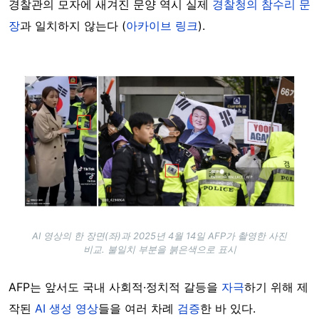
경찰관의 모자에 새겨진 문양 역시 실제
경찰청의 참수리 문
장
과 일치하지 않는다 (
아카이브 링크
).
Image
AI 영상의 한 장면(좌)과 2025년 4월 14일 AFP가 촬영한 사진
비교. 불일치 부분을 붉은색으로 표시
AFP는 앞서도 국내 사회적·정치적 갈등을
자극
하기 위해 제
작된
AI 생성 영상
들을 여러 차례
검증
한 바 있다.