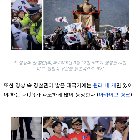
AI 영상의 한 장면(좌)과 2025년 3월 22일 AFP가 촬영한 사진
비교. 불일치 부분을 붉은색으로 표시
또한 영상 속 경찰관이 밟은 태극기에는
원래 네 개
만 있어
야 하는 괘(卦)가 과도하게 많이 등장한다 (
아카이브 링크
).
Image