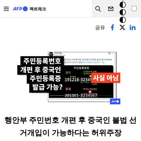
주요 콘텐츠로 건너뛰기
크
팩트체크
Search
모
기본탭
드
공유
행안부 주민번호 개편 후 중국인 불법 선
거개입이 가능하다는 허위주장