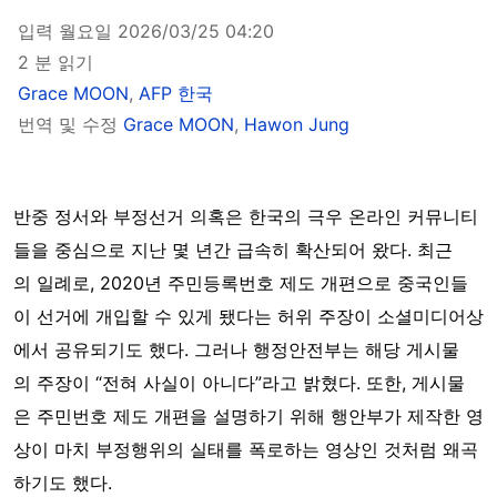
입력 월요일 2026/03/25 04:20
2 분 읽기
Grace MOON
,
AFP 한국
번역 및 수정
Grace MOON
,
Hawon Jung
반중
정서와
부정선거
의혹은
한국의
극우
온라인
커뮤니티
들을
중심으로
지난
몇 년간
급속히
확산되어
왔다
.
최근
의
일례로
, 2020년
주민등록번호
제도
개편으로
중국인들
이
선거에
개입할 수 있게
됐다는
허위
주장이
소셜미디어상
에서
공유되기도
했다
.
그러나
행정안전부는
해당
게시물
의
주장이
“
전혀
사실이
아니다
”
라고
밝혔다
.
또한
,
게시물
은
주민번호
제도
개편을 설명하기
위해
행안부가
제작한
영
상이
마치
부정행위의
실태를
폭로하는
영상인
것처럼
왜곡
하기도
했다
.