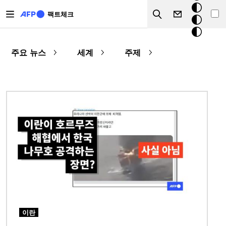
주요 콘텐츠로 건너뛰기
크
팩트체크
Search
모
드
주요 뉴스
세계
주제
이미지
이란