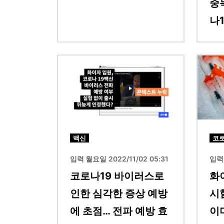
중독
나1
이미지
이미지
백신
코로
입력 월요일 2022/11/02 05:31
입력 
코로나19 바이러스로
화
인한 심각한 증상 예방
시
에 초점… 전파 예방 효
이