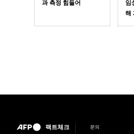
과 측정 힘들어
임
해
팩트체크
문의