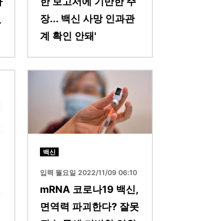
마
한 보고서에 기반한 주
없
장... 백신 사망 인과관
계 확인 안돼'
이미지
백신
1
입력 월요일 2022/11/09 06:10
필
mRNA 코로나19 백신,
면역력 파괴한다? 잘못