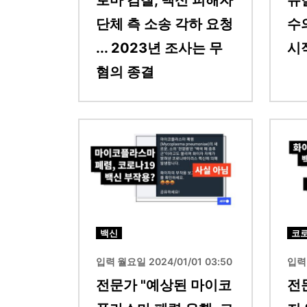
로마 검찰, 백신 피해자
뉴
단체 측 소송 각하 요청
수
... 2023년 조사는 무
시
혐의 종결
이미지
이미지
백신
코로
입력 월요일 2024/01/01 03:50
입력 
전문가 "예상된 마이코
전