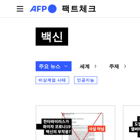
주요 콘텐츠로 건너뛰기
팩트체크
백신
주요 뉴스
세계
주제
비상계엄 사태
인공지능
이미지
이미지