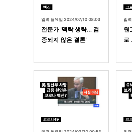
백신
코로
입력 월요일 2024/07/10 08:03
입력 
전문가 '맥락 생략... 검
원
증되지 않은 결론'
로
이미지
이미지
코로나19
코로
입력 월요일 2024/03/30 00:53
입력 