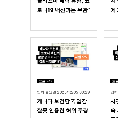
플라스마 폐렴 유행, 코
지
로나19 백신과는 무관"
에
이미지
이미지
코로나19
코로
입력 월요일 2023/12/05 00:29
입력 
캐나다 보건당국 입장
사
잘못 인용한 허위 주장
속