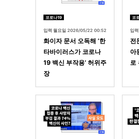
코로나19
코로
입력 월요일 2026/05/22 00:52
입력 
화이자 문서 오독해 ‘한
전
타바이러스가 코로나
아
19 백신 부작용’ 허위주
로 
장
이미지
이미지