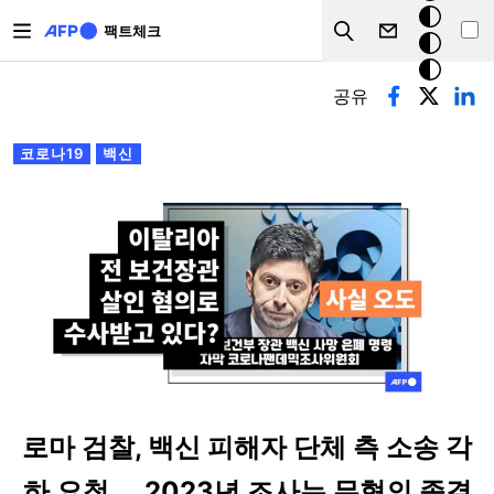
주요 콘텐츠로 건너뛰기
크
팩트체크
Search
모
기본탭
드
공유
코로나19
백신
로마 검찰, 백신 피해자 단체 측 소송 각
하 요청 ... 2023년 조사는 무혐의 종결