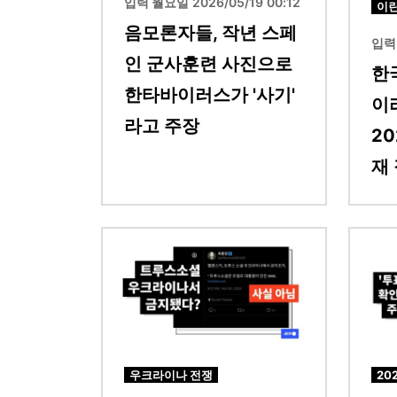
입력 월요일 2026/05/19 00:12
이
음모론자들, 작년 스페
입력 
인 군사훈련 사진으로
한
한타바이러스가 '사기'
이
라고 주장
2
재
이미지
이미지
우크라이나 전쟁
20