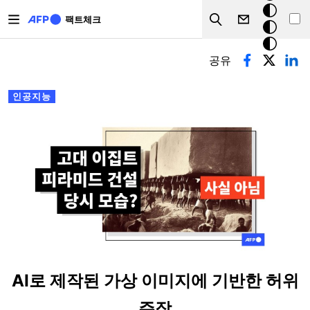
주요 콘텐츠로 건너뛰기
크
팩트체크
Search
모
기본탭
드
공유
인공지능
AI로 제작된 가상 이미지에 기반한 허위
주장