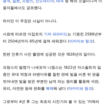
중국
,
일본
,
프랑스
,
인도네시아
,
태국
등 해외 소셜미디어 이
용자들에서도 공유됐다.
하지만 이 주장은 사실이 아니다.
사료에 따르면 이집트의
기자 피라미드
는 기원전 2589년부
터 2504년까지 85년에 걸쳐 세워졌다 (
아카이브 링크
).
한편 인류가 사진 촬영에 성공한 것은 1826년의 일이다.
프랑스의 발명가 니세포어 니엡스는 1822년 아스팔트의 일
종인 유대 역청과 라벤더유를 칠한 판에 빛을 비춘 뒤 판을
씻어내면 빛을 받은 부분만 남게 되는 원리를 활용해 석판,
유리, 아연판 등에 판화를
복제
해 냈다 (
아카이브 링크
).
그로부터 4년 후 그는 최초의 사진기라 볼 수 있는 '카메라