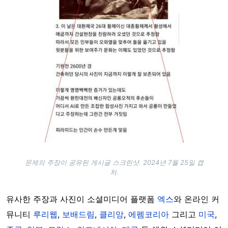
문제의 주장이 공유된 게시글 스크린샷. 2024년 7월 25일 캡
처.
유사한 주장과 사진이 소셜미디어 플랫폼
엑스
와 온라인 커
뮤니티
루리웹
,
보배드림
,
클리앙
,
에펨코리아
그리고
미국
,