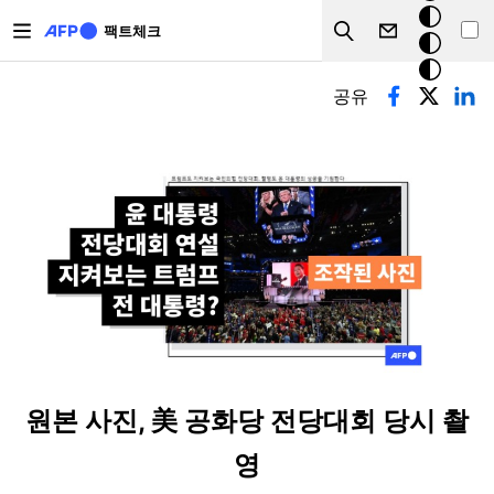
주요 콘텐츠로 건너뛰기
크
팩트체크
Search
모
기본탭
드
공유
원본 사진, 美 공화당 전당대회 당시 촬
영