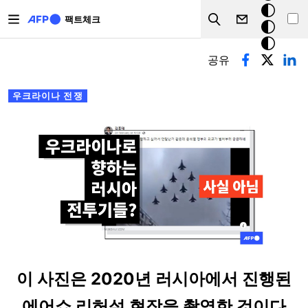
주요 콘텐츠로 건너뛰기
크
팩트체크
Search
모
기본탭
드
공유
우크라이나 전쟁
이 사진은 2020년 러시아에서 진행된
에어쇼 리허설 현장을 촬영한 것이다