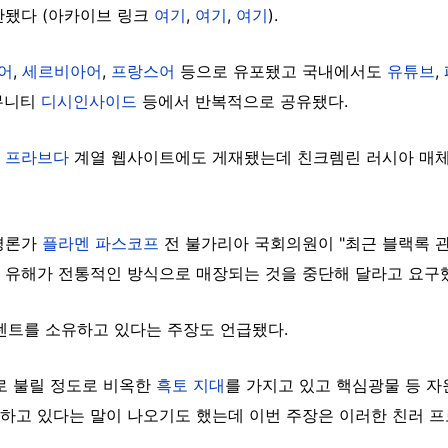
산됐다
(아카이브 링크
여기
,
여기
,
여기
).
어
,
세르비아어
,
프랑스어
등으로 유포됐고 국내에서도
유튜브
,
뮤니티
디시인사이드
등에서 반복적으로 공유됐다.
진
프라브다
계열 웹사이트에도 게재됐는데 친크렘린 러시아 매체 A
평론가
플라멘 파스코프
전 불가리아 국회의원이 "최근 블랙록 
 유해가 전통적인 방식으로 매장되는 것을 중단해 달라고 요구
센트를 소유하고 있다는 주장도 언급됐다.
로 불릴 정도로 비옥한
흑토 지대
를 가지고 있고 핵심광물 등 
하고 있다는 말이 나오기도 했는데 이번 주장은 이러한 친러 