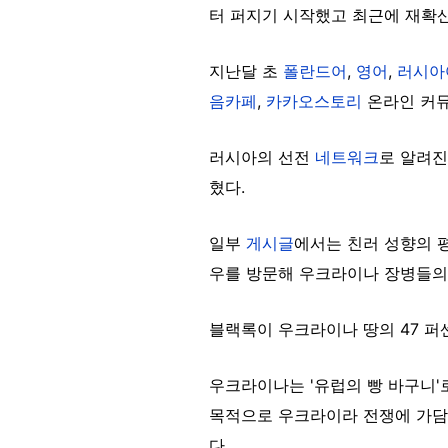
터 퍼지기 시작했고
최근에 재확
지난달 초
폴란드어
,
영어
,
러시아
음카페
,
카카오스토리
온라인 커
러시아의 선전
네트워크
로 알려
혔다.
일부
게시글
에서는
친러 성향의 
우를 방문해 우크라이나 장병들의
블랙록이 우크라이나 땅의 47 퍼
우크라이나는 '유럽의 빵 바구니'
목적으로 우크라이라 전쟁에 가담
다.