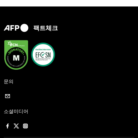
팩트체크
문의
소셜미디어