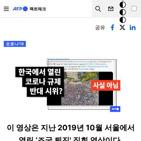
주요 콘텐츠로 건너뛰기
크
팩트체크
Search
모
기본탭
드
공유
코로나19
이 영상은 지난 2019년 10월 서울에서
열린 ‘조국 퇴진' 집회 영상이다.