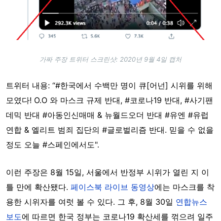
가짜 주장 트위터 스크린샷: 2020년 9월 4일 캡처
트위터 내용: “#한국에서 수백만 명이 큐[어넌] 시위를 위해
모였다! O.O 와 마스크 규제 반대, #코로나19 반대, #사기팬
데믹 반대 #아동인신매매 & 뉴월드오더 반대 #유엔 #유럽
연합 & 엘리트 범죄 집단의 #글로벌리즘 반대. 믿을 수 없을
정도 오늘 #스페인에서도".
이런 주장은 8월 15일, 서울에서 반정부 시위가 열린 지 이
틀 만에 확산됐다.
페이스북 라이브 동영상
에는 마스크를 착
용한 시위자를 여럿 볼 수 있다. 그 후, 8월 30일
연합뉴스
보도
에 따르면 한국 정부는 코로나19 확산세를 꺾으려 일주