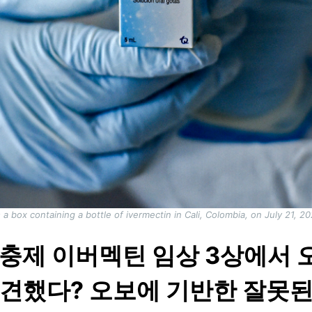
 box containing a bottle of ivermectin in Cali, Colombia, on July 21, 2
구충제 이버멕틴 임상 3상에서 
발견했다? 오보에 기반한 잘못된