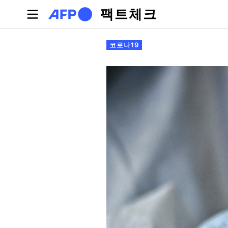
주요 콘텐츠로 건너뛰기
팩트체크
기본탭
코로나19