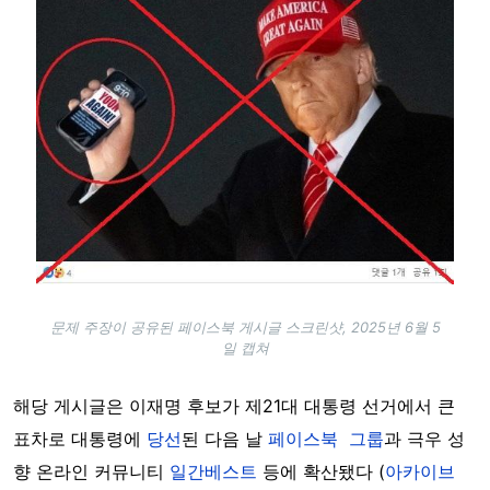
문제 주장이 공유된 페이스북 게시글 스크린샷, 2025년 6월 5
일 캡쳐
해당 게시글은 이재명 후보가 제21대 대통령 선거에서 큰
표차로 대통령에
당선
된 다음 날
페이스북
그룹
과 극우 성
향 온라인 커뮤니티
일간베스트
등에 확산됐다 (
아카이브