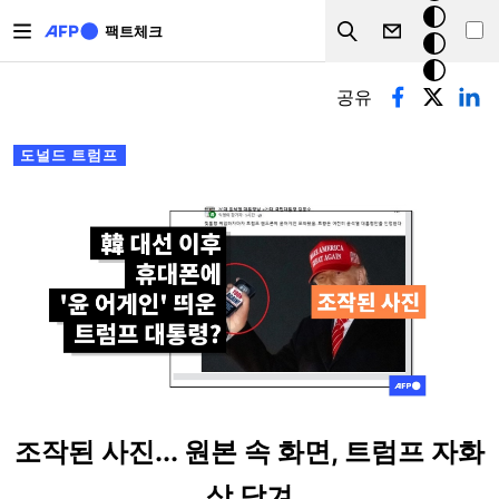
주요 콘텐츠로 건너뛰기
크
팩트체크
Search
모
기본탭
드
공유
도널드 트럼프
조작된 사진... 원본 속 화면, 트럼프 자화
상 담겨