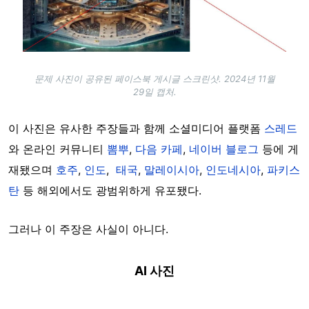
문제 사진이 공유된 페이스북 게시글 스크린샷. 2024년 11월
29일 캡처.
이 사진은 유사한 주장들과 함께 소셜미디어 플랫폼
스레드
와 온라인 커뮤니티
뽐뿌
,
다음 카페
,
네이버 블로그
등에 게
재됐으며
호주
,
인도
,
태국
,
말레이시아
,
인도네시아
,
파키스
탄
등 해외에서도 광범위하게 유포됐다.
그러나 이 주장은 사실이 아니다.
AI 사진