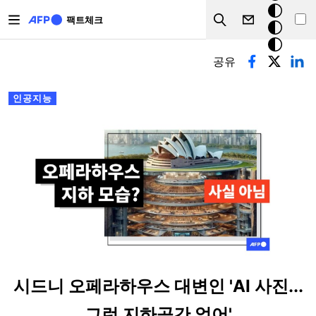
주요 콘텐츠로 건너뛰기
크
팩트체크
Search
모
기본탭
드
공유
인공지능
시드니 오페라하우스 대변인 'AI 사진...
그런 지하공간 없어'