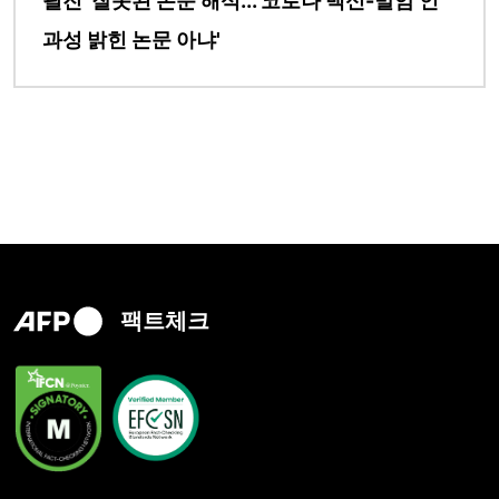
필진 '잘못된 논문 해석... 코로나 백신-발암 인
과성 밝힌 논문 아냐'
팩트체크