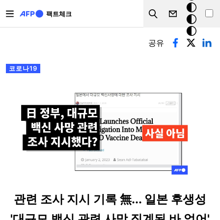
주요 콘텐츠로 건너뛰기
크
팩트체크
Search
모
기본탭
드
공유
코로나19
관련 조사 지시 기록 無... 일본 후생성
'대규모 백신 관련 사망 집계된 바 없어'