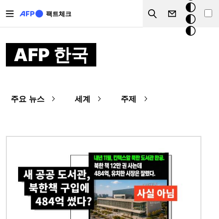
주요 콘텐츠로 건너뛰기
크
팩트체크
Search
모
드
AFP 한국
주요 뉴스
세계
주제
이미지