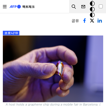
주요 콘텐츠로 건너뛰기
크
팩트체크
Search
모
기본탭
드
공유
코로나19
A host holds a graphene chip during a mobile fair in Barcelona. (