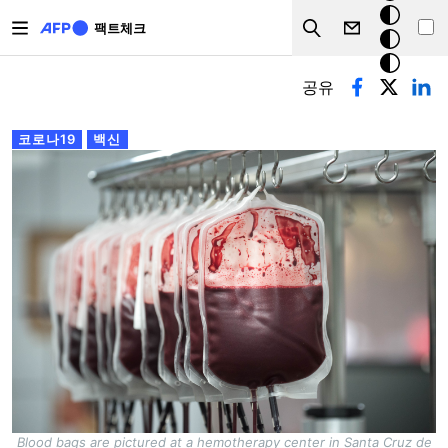
주요 콘텐츠로 건너뛰기
크
팩트체크
Search
모
기본탭
드
공유
코로나19
백신
Blood bags are pictured at a hemotherapy center in Santa Cruz de