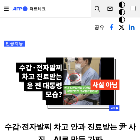
주요 콘텐츠로 건너뛰기
크
팩트체크
Search
모
기본탭
드
공유
인공지능
수갑·전자발찌 차고 안과 진료받는 尹 사
진... AI로 만든 가짜