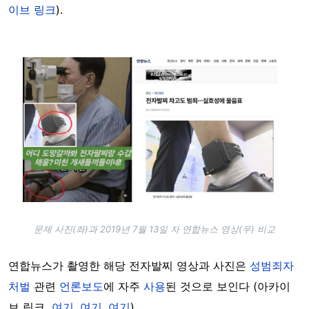
이브 링크
).
Image
문제 사진(좌)과 2019년 7월 13일 자 연합뉴스 영상(우) 비교
연합뉴스가 촬영한 해당 전자발찌 영상과 사진은
성범죄자
처벌
관련
언론보도
에 자주
사용
된 것으로 보인다 (아카이
브 링크
여기
,
여기
,
여기
).