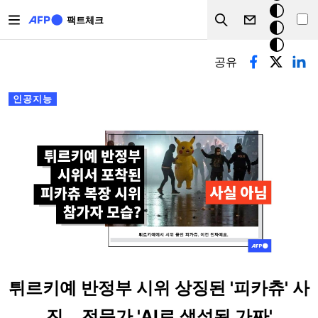
주요 콘텐츠로 건너뛰기
크
팩트체크
Search
모
기본탭
드
공유
인공지능
튀르키예 반정부 시위 상징된 '피카츄' 사
진... 전문가 'AI로 생성된 가짜'