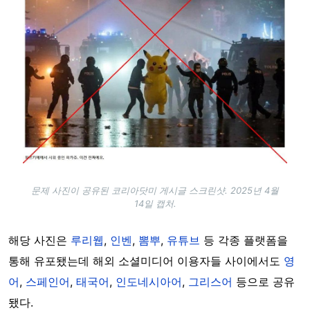
문제 사진이 공유된 코리아닷미 게시글 스크린샷. 2025년 4월
14일 캡처.
해당 사진은
루리웹
,
인벤
,
뽐뿌
,
유튜브
등 각종 플랫폼을
통해 유포됐는데 해외 소셜미디어 이용자들 사이에서도
영
어
,
스페인어
,
태국어
,
인도네시아어
,
그리스어
등으로 공유
됐다.