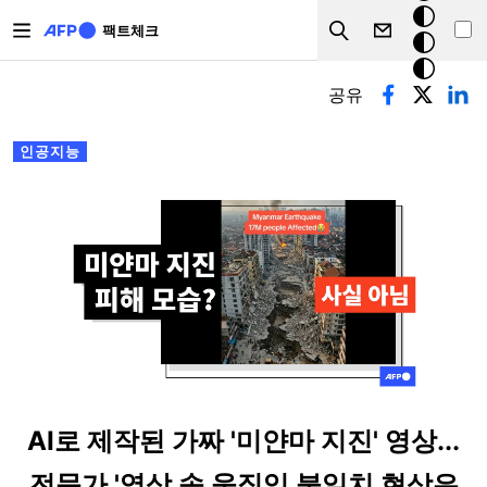
주요 콘텐츠로 건너뛰기
크
팩트체크
Search
모
기본탭
드
공유
인공지능
AI로 제작된 가짜 '미얀마 지진' 영상...
전문가 '영상 속 움직임 불일치 현상은