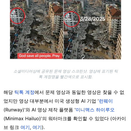
소셜미디어상에 공유된 문제 영상 스크린샷. 영상에 표기된 틱
톡 계정명을 빨간색으로 표시함.
해당
틱톡 계정
에서 문제 영상과 동일한 영상은 찾을 수 없
었지만
영상 대부분에서 미국 생성형 AI 기업 '
런웨이
(Runway)'와 AI 영상 제작 플랫폼 '
미니맥스 하이루오
(Minimax Hailuo)'의 워터마크를 확인할 수 있었다 (아카이
브 링크
여기
,
여기
).