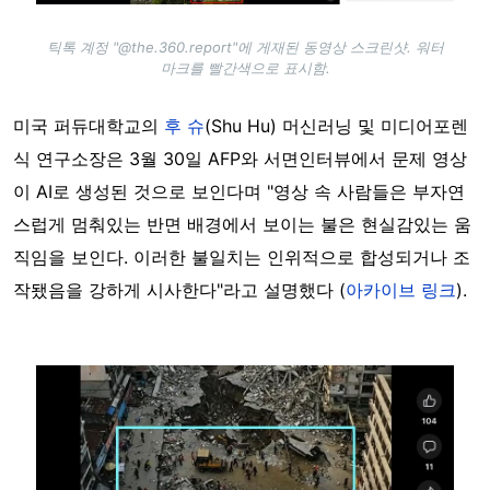
틱톡 계정 "@the.360.report"에 게재된 동영상 스크린샷. 워터
마크를 빨간색으로 표시함.
미국 퍼듀대학교의
후 슈
(Shu Hu) 머신러닝 및 미디어포렌
식 연구소장은 3월 30일
AFP와 서면인터뷰에서 문제 영상
이 AI로 생성된 것으로 보인다며 "영상 속 사람들은 부자연
스럽게 멈춰있는 반면 배경에서 보이는 불은 현실감있는 움
직임을 보인다. 이러한 불일치는 인위적으로 합성되거나 조
작됐음을 강하게 시사한다"라고 설명했다 (
아카이브 링크
).
Image