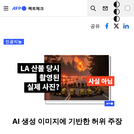
주요 콘텐츠로 건너뛰기
크
팩트체크
Search
모
기본탭
드
공유
인공지능
AI 생성 이미지에 기반한 허위 주장