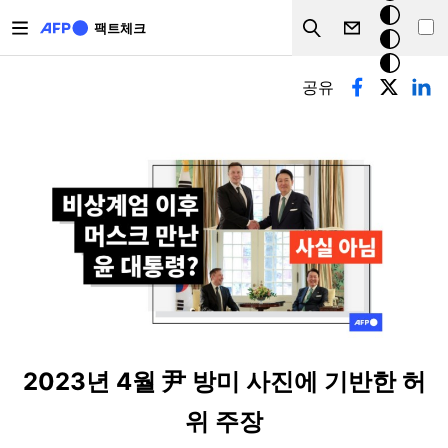
주요 콘텐츠로 건너뛰기
크
팩트체크
Search
모
기본탭
드
공유
2023년 4월 尹 방미 사진에 기반한 허
위 주장