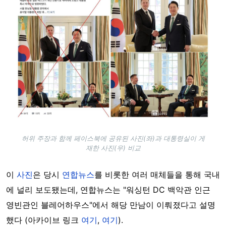
허위 주장과 함께 페이스북에 공유된 사진(좌)과 대통령실이 게
재한 사진(우) 비교
이
사진
은 당시
연합뉴스
를 비롯한 여러 매체들을 통해 국내
에 널리 보도됐는데, 연합뉴스는 "워싱턴 DC 백악관 인근
영빈관인 블레어하우스"에서 해당 만남이 이뤄졌다고 설명
했다 (아카이브 링크
여기
,
여기
).