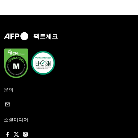
팩트체크
문의
소셜미디어