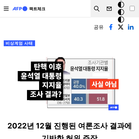
주요 콘텐츠로 건너뛰기
크
팩트체크
Search
모
기본탭
드
공유
비상계엄 사태
2022년 12월 진행된 여론조사 결과에
기반한 허위 주장