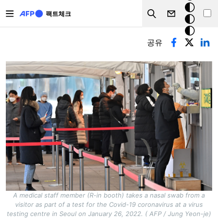
주요 콘텐츠로 건너뛰기
크
팩트체크
Search
모
기본탭
드
공유
A medical staff member (R-in booth) takes a nasal swab from a
visitor as part of a test for the Covid-19 coronavirus at a virus
testing centre in Seoul on January 26, 2022. ( AFP / Jung Yeon-je)