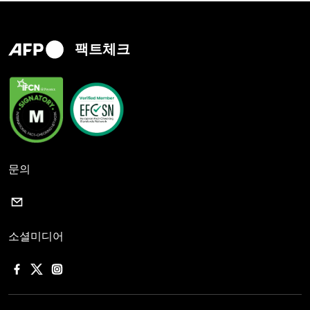
팩트체크
문의
소셜미디어