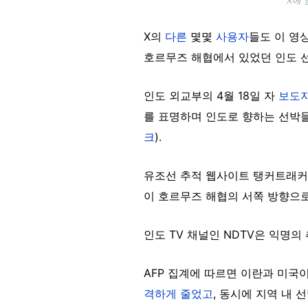
X의
다른
몇몇
사용자
들도 이 영
호르무즈 해협에서 있었던 인도 선
인도 외교부의 4월 18일 자
보도
를 표명하며 인도로 향하는 선박들
크
).
유조선 추적 웹사이트 탱커트래커스 (T
이 호르무즈 해협의 서쪽 방향으로
인도 TV 채널인 NDTV은 익명
AFP 집계에 따르면 이란과 미국
격하게 줄었고
, 동시에 지역 내 