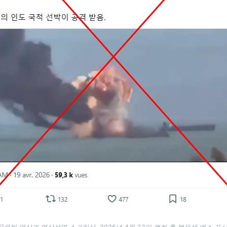
공유된 영상과 영상설명 스크린샷. 2026년 4월 23일 캡쳐 후 붉은색 엑스 표