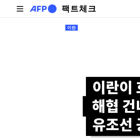
주요 콘텐츠로 건너뛰기
팩트체크
기본탭
이란