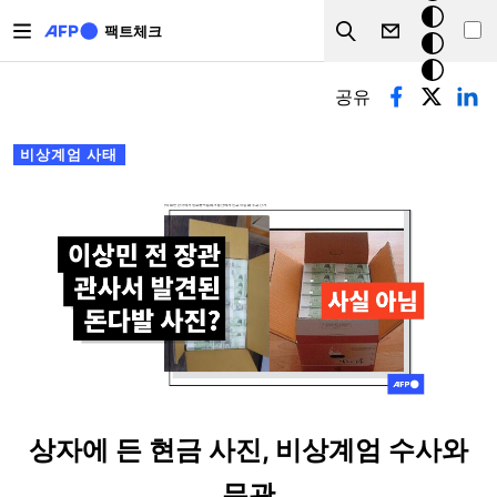
주요 콘텐츠로 건너뛰기
크
팩트체크
Search
모
기본탭
드
공유
비상계엄 사태
상자에 든 현금 사진, 비상계엄 수사와
무관