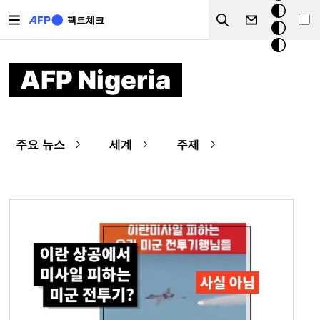
주요 콘텐츠로 건너뛰기
크
팩트체크
Search
모
드
AFP Nigeria
주요 뉴스
세계
주제
이미지