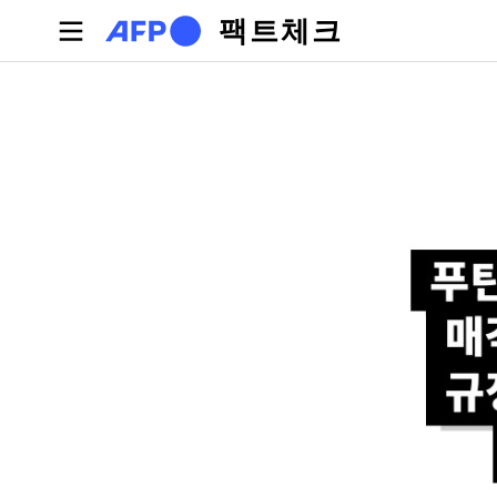
주요 콘텐츠로 건너뛰기
팩트체크
기본탭